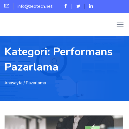
info@zedtech.net
Kategori:
Performans
Pazarlama
Anasayfa
/ Pazarlama