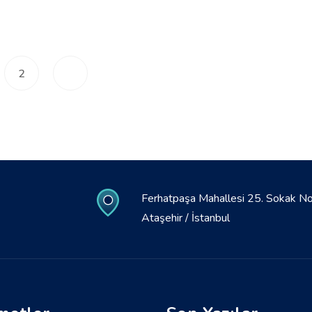
2
Ferhatpaşa Mahallesi 25. Sokak N
Ataşehir / İstanbul