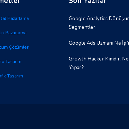
metler
Son Yazılar
jital Pazarlama
Google Analytics Dönüşü
Segmentleri
ün Pazarlama
Google Ads Uzmanı Ne İş 
zılım Çözümleri
Growth Hacker Kimdir, Ne 
b Tasarım
Yapar?
afik Tasarım