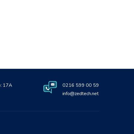
o: 17A
0216 599 00 59
info@zedtech.net